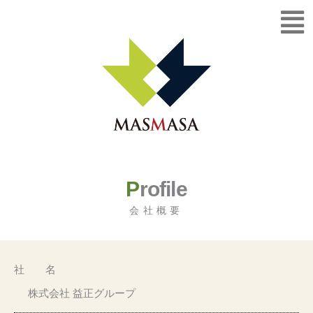
メ
内
ニ
容
ュ
を
ー
ス
キ
ッ
プ
P
rofile
会社概要
社 名
株式会社 益正グループ