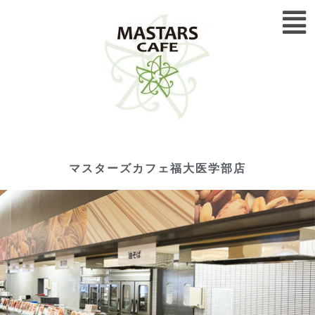
メ
内
ニ
容
ュ
を
ー
ス
キ
ッ
プ
マスターズカフェ福大医学部店